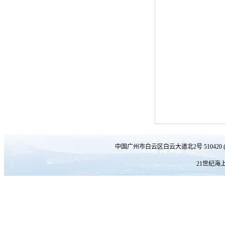
中国广州市白云区白云大道北2号 510420 
21世纪海