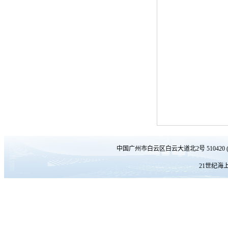
中国广州市白云区白云大道北2号 510420 
21世纪海